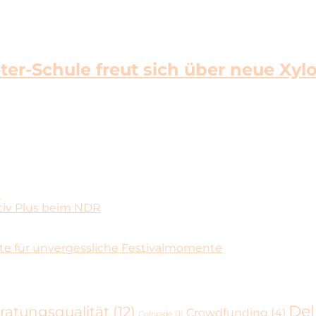
eter-Schule freut sich über neue Xy
n
tiv Plus beim NDR
e für unvergessliche Festivalmomente
De
ratungsqualität
(12)
Crowdfunding
(4)
Colnrade
(1)