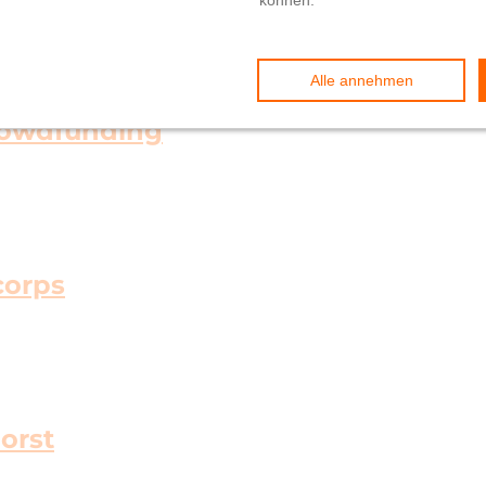
Crowdfunding
corps
orst