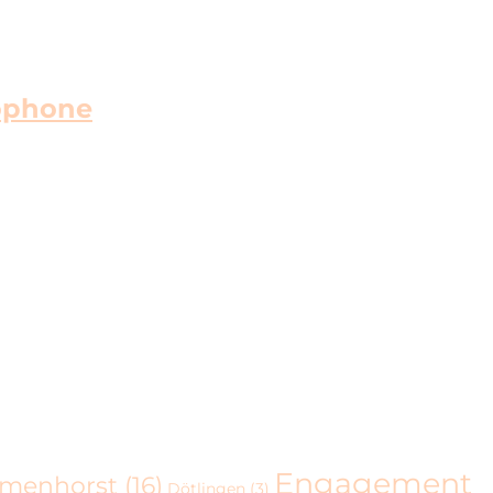
lophone
Engagement
lmenhorst
(16)
Dötlingen
(3)