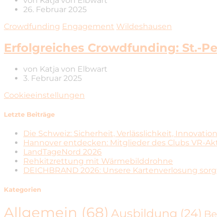
von
Katja von Elbwart
26. Februar 2025
Crowdfunding
Engagement
Wildeshausen
Erfolgreiches Crowdfunding: St.-P
von
Katja von Elbwart
3. Februar 2025
Cookieeinstellungen
Letzte Beiträge
Die Schweiz: Sicherheit, Verlässlichkeit, Innovatio
Hannover entdecken: Mitglieder des Clubs VR-Ak
LandTageNord 2026
Rehkitzrettung mit Wärmebilddrohne
DEICHBRAND 2026: Unsere Kartenverlosung sorgt
Kategorien
Allgemein
(68)
Ausbildung
(24)
Be