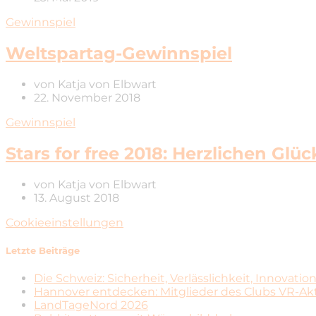
Gewinnspiel
Weltspartag-Gewinnspiel
von
Katja von Elbwart
22. November 2018
Gewinnspiel
Stars for free 2018: Herzlichen Gl
von
Katja von Elbwart
13. August 2018
Cookieeinstellungen
Letzte Beiträge
Die Schweiz: Sicherheit, Verlässlichkeit, Innovatio
Hannover entdecken: Mitglieder des Clubs VR-Ak
LandTageNord 2026