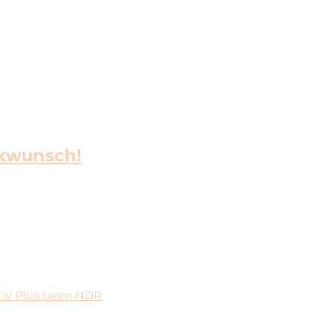
ückwunsch!
n
tiv Plus beim NDR