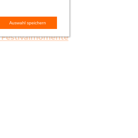
e Festivalmomente