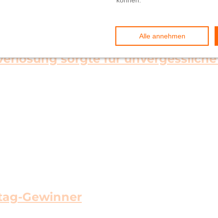
rlosung sorgte für unvergesslich
rtag-Gewinner