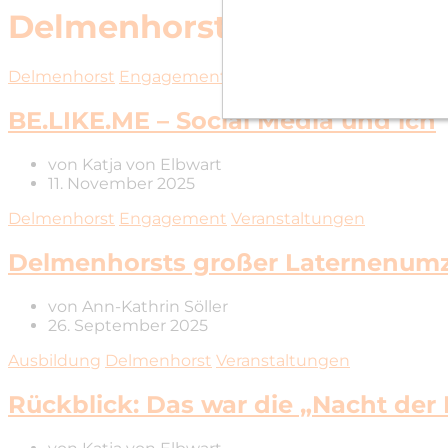
Delmenhorst
Delmenhorst
Engagement
Social Media
BE.LIKE.ME – Social Media und ich
von
Katja von Elbwart
11. November 2025
Delmenhorst
Engagement
Veranstaltungen
Delmenhorsts großer Laternenumzu
von
Ann-Kathrin Söller
26. September 2025
Ausbildung
Delmenhorst
Veranstaltungen
Rückblick: Das war die „Nacht der