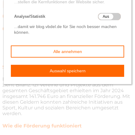
Förderbilanz 2024:
Gemeinsam mehr
erreichen
von
Katja von Elbwart
14. März 2025
Starke Unterstützung für die Region
Die Volksbank eG Oldenburg-Land Delmenhorst
zieht Bilanz: 121 Vereine und Projekte aus dem
gesamten Geschäftsgebiet erhielten im Jahr 2024
insgesamt 141.746 Euro an finanzieller Förderung. Mit
diesen Geldern konnten zahlreiche Initiativen aus
Sport, Kultur und sozialen Bereichen umgesetzt
werden.
Wie die Förderung funktioniert