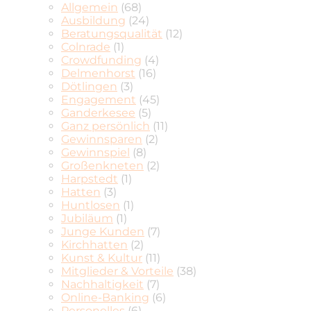
Allgemein
(68)
Ausbildung
(24)
Beratungsqualität
(12)
Colnrade
(1)
Crowdfunding
(4)
Delmenhorst
(16)
Dötlingen
(3)
Engagement
(45)
Ganderkesee
(5)
Ganz persönlich
(11)
Gewinnsparen
(2)
Gewinnspiel
(8)
Großenkneten
(2)
Harpstedt
(1)
Hatten
(3)
Huntlosen
(1)
Jubiläum
(1)
Junge Kunden
(7)
Kirchhatten
(2)
Kunst & Kultur
(11)
Mitglieder & Vorteile
(38)
Nachhaltigkeit
(7)
Online-Banking
(6)
Personelles
(6)