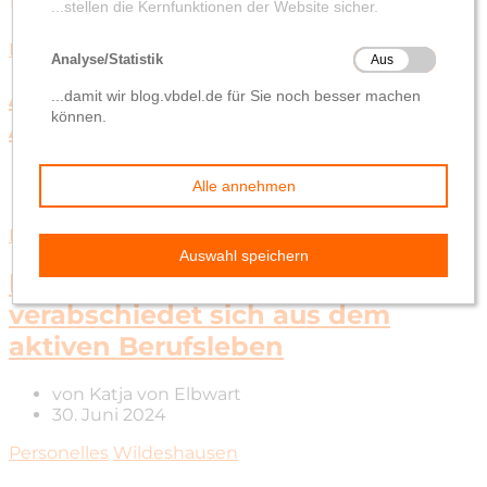
Personelles
Als familienfreundlicher
Arbeitgeber ausgezeichnet
von
Katja von Elbwart
30. Juni 2024
Delmenhorst
Personelles
Bankvorstand Martin Versemann
verabschiedet sich aus dem
aktiven Berufsleben
von
Katja von Elbwart
30. Juni 2024
Personelles
Wildeshausen