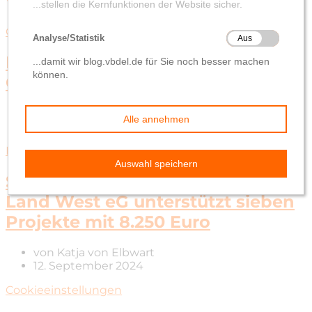
Großenkneten
Huntlosen
Rund ums Geld
Neues Kapitel in Huntlosen –
Geldautomaten bleiben
von
Katja von Elbwart
19. März 2025
Engagement
Großenkneten
Hatten
Wardenburg
Stiftung der VR Bank Oldenburg
Land West eG unterstützt sieben
Projekte mit 8.250 Euro
von
Katja von Elbwart
12. September 2024
Cookieeinstellungen