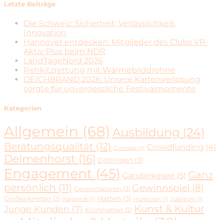
Letzte Beiträge
Die Schweiz: Sicherheit, Verlässlichkeit,
Innovation
Hannover entdecken: Mitglieder des Clubs VR-
Aktiv Plus beim NDR
LandTageNord 2026
Rehkitzrettung mit Wärmebilddrohne
DEICHBRAND 2026: Unsere Kartenverlosung
sorgte für unvergessliche Festivalmomente
Kategorien
Allgemein
(68)
Ausbildung
(24)
Beratungsqualität
(12)
Crowdfunding
(4)
Colnrade
(1)
Delmenhorst
(16)
Dötlingen
(3)
Engagement
(45)
Ganz
Ganderkesee
(5)
persönlich
(11)
Gewinnspiel
(8)
Gewinnsparen
(2)
Hatten
(3)
Großenkneten
(2)
Harpstedt
(1)
Huntlosen
(1)
Jubiläum
(1)
Kunst & Kultur
Junge Kunden
(7)
Kirchhatten
(2)