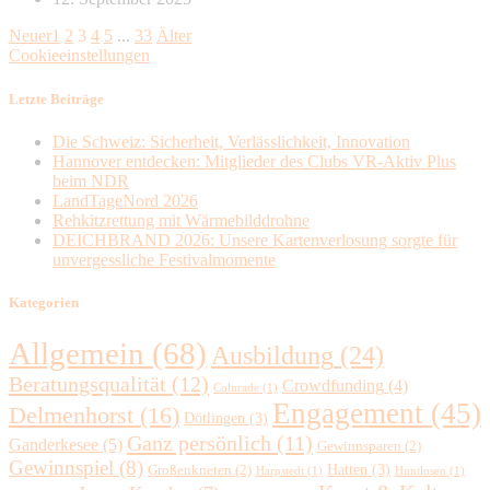
Neuer
1
2
3
4
5
...
33
Älter
Cookieeinstellungen
Letzte Beiträge
Die Schweiz: Sicherheit, Verlässlichkeit, Innovation
Hannover entdecken: Mitglieder des Clubs VR-Aktiv Plus
beim NDR
LandTageNord 2026
Rehkitzrettung mit Wärmebilddrohne
DEICHBRAND 2026: Unsere Kartenverlosung sorgte für
unvergessliche Festivalmomente
Kategorien
Allgemein
(68)
Ausbildung
(24)
Beratungsqualität
(12)
Crowdfunding
(4)
Colnrade
(1)
Engagement
(45)
Delmenhorst
(16)
Dötlingen
(3)
Ganz persönlich
(11)
Ganderkesee
(5)
Gewinnsparen
(2)
Gewinnspiel
(8)
Hatten
(3)
Großenkneten
(2)
Harpstedt
(1)
Huntlosen
(1)