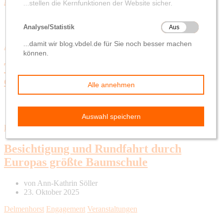
von
Katja von Elbwart
30. Oktober 2025
Allgemein
Hatten
Sandkrug
TSG Hatten-Sandkrug gewinnt Silber bei
den „Sternen des Sports“
von
Katja von Elbwart
28. Oktober 2025
Engagement
Mitglieder & Vorteile
Veranstaltungen
VR AktivPlus
Besichtigung und Rundfahrt durch
Europas größte Baumschule
von
Ann-Kathrin Söller
23. Oktober 2025
Delmenhorst
Engagement
Veranstaltungen