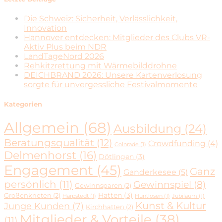
Die Schweiz: Sicherheit, Verlässlichkeit,
Innovation
Hannover entdecken: Mitglieder des Clubs VR-
Aktiv Plus beim NDR
LandTageNord 2026
Rehkitzrettung mit Wärmebilddrohne
DEICHBRAND 2026: Unsere Kartenverlosung
sorgte für unvergessliche Festivalmomente
Kategorien
Allgemein
(68)
Ausbildung
(24)
Beratungsqualität
(12)
Crowdfunding
(4)
Colnrade
(1)
Delmenhorst
(16)
Dötlingen
(3)
Engagement
(45)
Ganz
Ganderkesee
(5)
persönlich
(11)
Gewinnspiel
(8)
Gewinnsparen
(2)
Hatten
(3)
Großenkneten
(2)
Harpstedt
(1)
Huntlosen
(1)
Jubiläum
(1)
Kunst & Kultur
Junge Kunden
(7)
Kirchhatten
(2)
Mitglieder & Vorteile
(38)
(11)