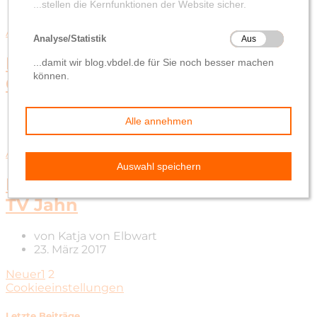
Allgemein
Ein Naschgarten für die
Grundschule Heide
von
Katja von Elbwart
13. April 2017
Allgemein
Helfen Sie mit: Vereinsbus für den
TV Jahn
von
Katja von Elbwart
23. März 2017
Neuer
1
2
Cookieeinstellungen
Letzte Beiträge