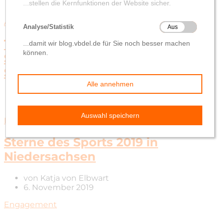
Allgemein
Hatten
Sandkrug
TSG Hatten-Sandkrug gewinnt
Silber bei den „Sternen des
Sports“
von
Katja von Elbwart
28. Oktober 2025
Engagement
Sterne des Sports 2019 in
Niedersachsen
von
Katja von Elbwart
6. November 2019
Engagement