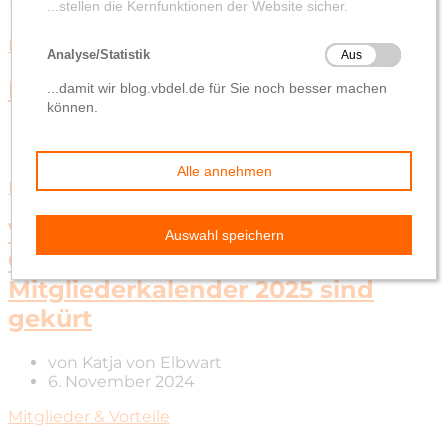
Delmenhorst
Mitglieder & Vorteile
Wardenburg
Ehrung für langjährige Mitglieder
von
Katja von Elbwart
6. März 2025
Mitglieder & Vorteile
Volksbank-Fotowettbewerb: Die
Gewinnerbilder für den
Mitgliederkalender 2025 sind
gekürt
von
Katja von Elbwart
6. November 2024
Mitglieder & Vorteile