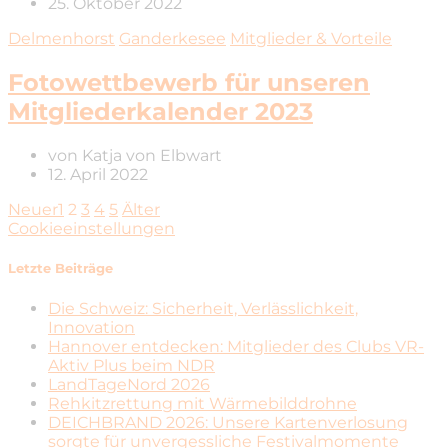
25. Oktober 2022
Delmenhorst
Ganderkesee
Mitglieder & Vorteile
Fotowettbewerb für unseren
Mitgliederkalender 2023
von
Katja von Elbwart
12. April 2022
Neuer
1
2
3
4
5
Älter
Cookieeinstellungen
Letzte Beiträge
Die Schweiz: Sicherheit, Verlässlichkeit,
Innovation
Hannover entdecken: Mitglieder des Clubs VR-
Aktiv Plus beim NDR
LandTageNord 2026
Rehkitzrettung mit Wärmebilddrohne
DEICHBRAND 2026: Unsere Kartenverlosung
sorgte für unvergessliche Festivalmomente