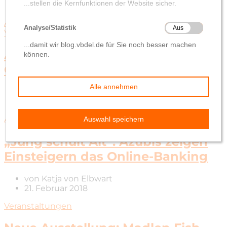
Ausbildung
Online-Banking
Rund ums Geld
Veranstaltungen
Azubis helfen beim Einstieg ins
Online-Banking
von
Katja von Elbwart
7. März 2018
Ausbildung
Online-Banking
Veranstaltungen
„Jung schult Alt“: Azubis zeigen
Einsteigern das Online-Banking
von
Katja von Elbwart
21. Februar 2018
Veranstaltungen