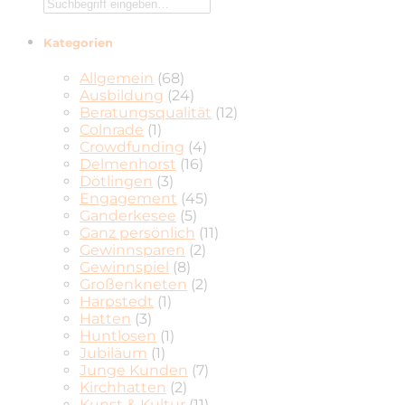
Kategorien
Allgemein
(68)
Ausbildung
(24)
Beratungsqualität
(12)
Colnrade
(1)
Crowdfunding
(4)
Delmenhorst
(16)
Dötlingen
(3)
Engagement
(45)
Ganderkesee
(5)
Ganz persönlich
(11)
Gewinnsparen
(2)
Gewinnspiel
(8)
Großenkneten
(2)
Harpstedt
(1)
Hatten
(3)
Huntlosen
(1)
Jubiläum
(1)
Junge Kunden
(7)
Kirchhatten
(2)
Kunst & Kultur
(11)