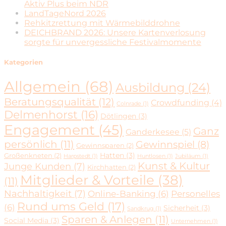
Aktiv Plus beim NDR
LandTageNord 2026
Rehkitzrettung mit Wärmebilddrohne
DEICHBRAND 2026: Unsere Kartenverlosung
sorgte für unvergessliche Festivalmomente
Kategorien
Allgemein
(68)
Ausbildung
(24)
Beratungsqualität
(12)
Crowdfunding
(4)
Colnrade
(1)
Delmenhorst
(16)
Dötlingen
(3)
Engagement
(45)
Ganz
Ganderkesee
(5)
persönlich
(11)
Gewinnspiel
(8)
Gewinnsparen
(2)
Hatten
(3)
Großenkneten
(2)
Harpstedt
(1)
Huntlosen
(1)
Jubiläum
(1)
Kunst & Kultur
Junge Kunden
(7)
Kirchhatten
(2)
Mitglieder & Vorteile
(38)
(11)
Nachhaltigkeit
(7)
Online-Banking
(6)
Personelles
Rund ums Geld
(17)
(6)
Sicherheit
(3)
Sandkrug
(1)
Sparen & Anlegen
(11)
Social Media
(3)
Unternehmen
(1)