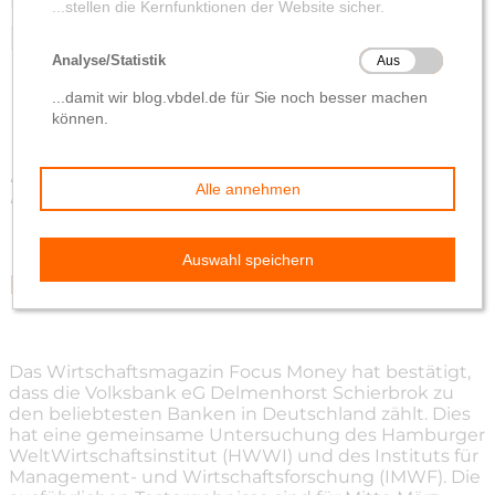
Banken
von
Katja von Elbwart
2. März 2020
Ein sehr erfreulicher Brief erreichte uns kürzlich von
Focus Money
Danke für das tolle Feedback
Das Wirtschaftsmagazin Focus Money hat bestätigt,
dass die Volksbank eG Delmenhorst Schierbrok zu
den beliebtesten Banken in Deutschland zählt. Dies
hat eine gemeinsame Untersuchung des Hamburger
WeltWirtschaftsinstitut (HWWI) und des Instituts für
Management- und Wirtschaftsforschung (IMWF). Die