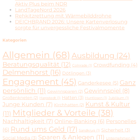
Aktiv Plus beim NDR
LandTageNord 2026
Rehkitzrettung mit Wärmebilddrohne
DEICHBRAND 2026: Unsere Kartenverlosung
sorgte für unvergessliche Festivalmomente
Kategorien
Allgemein
(68)
Ausbildung
(24)
Beratungsqualität
(12)
Crowdfunding
(4)
Colnrade
(1)
Delmenhorst
(16)
Dötlingen
(3)
Engagement
(45)
Ganz
Ganderkesee
(5)
persönlich
(11)
Gewinnspiel
(8)
Gewinnsparen
(2)
Hatten
(3)
Großenkneten
(2)
Harpstedt
(1)
Huntlosen
(1)
Jubiläum
(1)
Kunst & Kultur
Junge Kunden
(7)
Kirchhatten
(2)
Mitglieder & Vorteile
(38)
(11)
Nachhaltigkeit
(7)
Online-Banking
(6)
Personelles
Rund ums Geld
(17)
(6)
Sicherheit
(3)
Sandkrug
(1)
Sparen & Anlegen
(11)
Social Media
(3)
Unternehmen
(1)