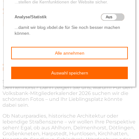
Sie uns Ihren
Lieblingsplatz!
von
Katja von Elbwart
9. Juli 2025
„Das schönste Bild aus der Region Oldenburg-
Land und Delmenhorst“
Sie lieben die Region Oldenburg-Land und
Delmenhorst? Dann zeigen Sie uns, warum! Für den
Volksbank-Mitgliederkalender 2026 suchen wir die
schönsten Fotos – und Ihr Lieblingsplatz könnte
dabei sein.
Ob Naturparadies, historische Architektur oder
lebendige Straßenszene – wir wollen Ihre Perspektive
sehen! Egal, ob aus Ahlhorn, Delmenhorst, Dötlingen,
Großenkneten, Harpstedt, Huntlosen, Kirchhatten,