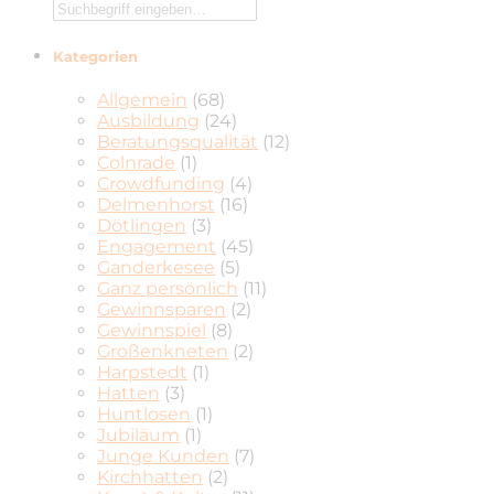
Kategorien
Allgemein
(68)
Ausbildung
(24)
Beratungsqualität
(12)
Colnrade
(1)
Crowdfunding
(4)
Delmenhorst
(16)
Dötlingen
(3)
Engagement
(45)
Ganderkesee
(5)
Ganz persönlich
(11)
Gewinnsparen
(2)
Gewinnspiel
(8)
Großenkneten
(2)
Harpstedt
(1)
Hatten
(3)
Huntlosen
(1)
Jubiläum
(1)
Junge Kunden
(7)
Kirchhatten
(2)