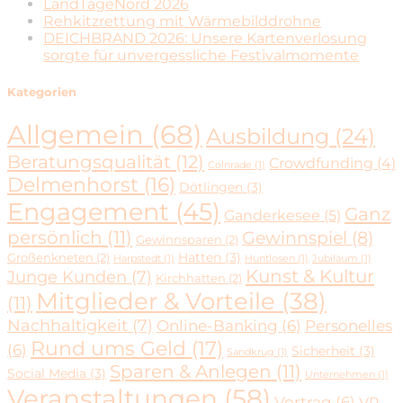
LandTageNord 2026
Rehkitzrettung mit Wärmebilddrohne
DEICHBRAND 2026: Unsere Kartenverlosung
sorgte für unvergessliche Festivalmomente
Kategorien
Allgemein
(68)
Ausbildung
(24)
Beratungsqualität
(12)
Crowdfunding
(4)
Colnrade
(1)
Delmenhorst
(16)
Dötlingen
(3)
Engagement
(45)
Ganz
Ganderkesee
(5)
persönlich
(11)
Gewinnspiel
(8)
Gewinnsparen
(2)
Hatten
(3)
Großenkneten
(2)
Harpstedt
(1)
Huntlosen
(1)
Jubiläum
(1)
Kunst & Kultur
Junge Kunden
(7)
Kirchhatten
(2)
Mitglieder & Vorteile
(38)
(11)
Nachhaltigkeit
(7)
Online-Banking
(6)
Personelles
Rund ums Geld
(17)
(6)
Sicherheit
(3)
Sandkrug
(1)
Sparen & Anlegen
(11)
Social Media
(3)
Unternehmen
(1)
Veranstaltungen
(58)
Vortrag
(6)
VR