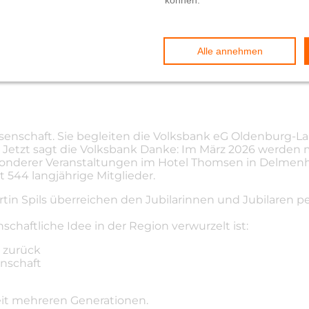
Volksbank ehrt treue Bank-
senschaft. Sie begleiten die Volksbank eG Oldenburg-L
Jetzt sagt die Volksbank Danke: Im März 2026 werden meh
nderer Veranstaltungen im Hotel Thomsen in Delmenho
544 langjährige Mitglieder.
tin Spils überreichen den Jubilarinnen und Jubilaren p
schaftliche Idee in der Region verwurzelt ist:
t zurück
enschaft
eit mehreren Generationen.