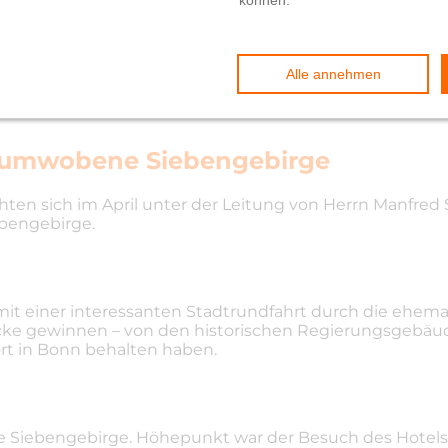
R-Aktiv Plus
enumwobene Siebengebirge
chten sich im April unter der Leitung von Herrn Manfre
ebengebirge.
t einer interessanten Stadtrundfahrt durch die ehem
ke gewinnen – von den historischen Regierungsgebäude
t in Bonn behalten haben.
he Siebengebirge. Höhepunkt war der Besuch des Hotels 