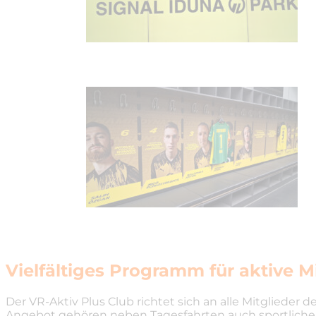
Vielfältiges Programm für aktive M
Der VR-Aktiv Plus Club richtet sich an alle Mitgliede
Angebot gehören neben Tagesfahrten auch sportliche u