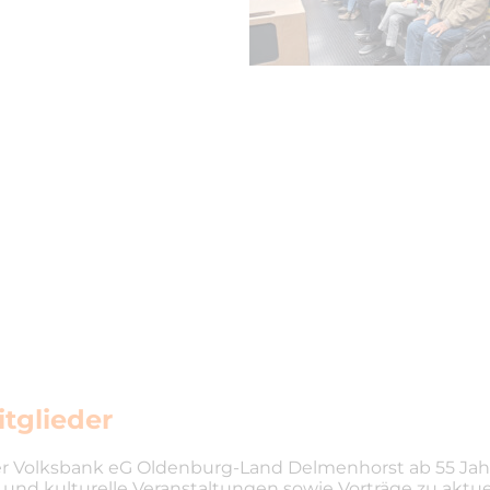
itglieder
r der Volksbank eG Oldenburg-Land Delmenhorst ab 55 Ja
nd kulturelle Veranstaltungen sowie Vorträge zu aktuel