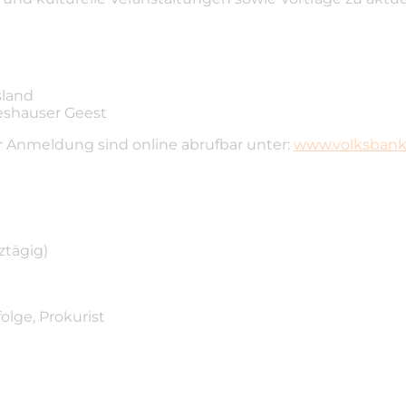
sland
eshauser Geest
r Anmeldung sind online abrufbar unter:
www.volksbank-
ztägig)
lge, Prokurist