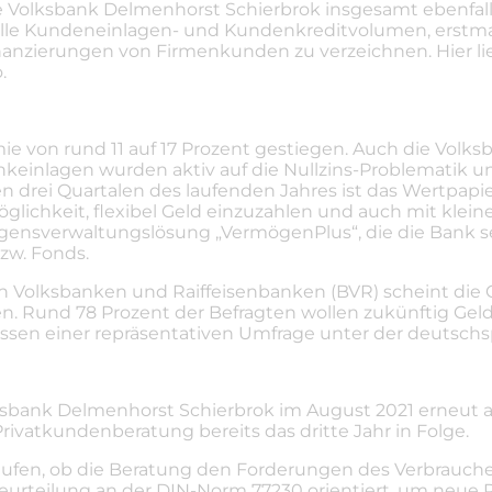
e Volksbank Delmenhorst Schierbrok insgesamt ebenfalls
ielle Kundeneinlagen- und Kundenkreditvolumen, erstma
nanzierungen von Firmenkunden zu verzeichnen. Hier li
.
e von rund 11 auf 17 Prozent gestiegen. Auch die Volks
keinlagen wurden aktiv auf die Nullzins-Problematik u
n drei Quartalen des laufenden Jahres ist das Wertpapie
glichkeit, flexibel Geld einzuzahlen und auch mit kle
gensverwaltungslösung „VermögenPlus“, die die Bank seit
zw. Fonds.
 Volksbanken und Raiffeisenbanken (BVR) scheint die
en. Rund 78 Prozent der Befragten wollen zukünftig Ge
issen einer repräsentativen Umfrage unter der deutsch
lksbank Delmenhorst Schierbrok im August 2021 erneut a
Privatkundenberatung bereits das dritte Jahr in Folge.
äufen, ob die Beratung den Forderungen des Verbrauch
Beurteilung an der DIN-Norm 77230 orientiert, um neue Pr