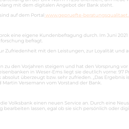
klang mit dem digitalen Angebot der Bank steht.
sind auf dem Portal
www.gepruefte-beratungsqualitaet
ierbrok eine eigene Kundenbefragung durch. Im Juni 
forschung befragt.
ur Zufriedenheit mit den Leistungen, zur Loyalität un
hen zu den Vorjahren steigern und hat den Vorsprung v
feisenbanken in Weser-Ems liegt sie deutlich vorne: 97
solut überzeugt bzw. sehr zufrieden. „Das Ergebnis ist
nd Martin Versemann vom Vorstand der Bank.
et die Volksbank einen neuen Service an. Durch eine Ne
earbeiten lassen, egal ob sie sich persönlich oder digi