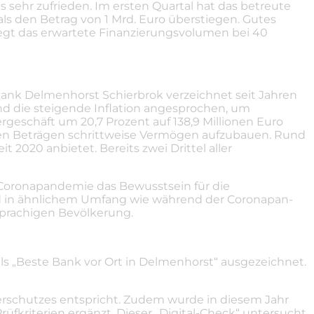
 sehr zufrieden. Im ersten Quartal hat das betreute
ls den Betrag von 1 Mrd. Euro überstiegen. Gutes
egt das erwartete Finanzierungsvolumen bei 40
bank Delmenhorst Schierbrok verzeichnet seit Jahren
nd die steigende Inflation angesprochen, um
rgeschäft um 20,7 Prozent auf 138,9 Millionen Euro
inen Beträgen schrittweise Vermögen aufzubauen. Rund
 2020 anbietet. Bereits zwei Drittel aller
 Coronapandemie das Bewusstsein für die
ld in ähnlichem Umfang wie während der Coronapan-
sprachigen Bevölkerung.
ls „Beste Bank vor Ort in Delmenhorst“ ausgezeichnet.
erschutzes entspricht. Zudem wurde in diesem Jahr
üfkriterien ergänzt. Dieser „Digital-Check“ untersucht,