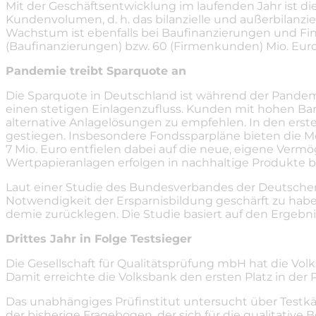
Mit der Geschäftsentwicklung im laufenden Jahr ist di
Kundenvolumen, d. h. das bilanzielle und außerbilanz
Wachstum ist ebenfalls bei Baufinanzierungen und Fi
(Baufinanzierungen) bzw. 60 (Firmenkunden) Mio. Euro
Pandemie treibt Sparquote an
Die Sparquote in Deutschland ist während der Pandemi
einen stetigen Einlagenzufluss. Kunden mit hohen Ban
alternative Anlagelösungen zu empfehlen. In den erste
gestiegen. Insbesondere Fondssparpläne bieten die Mö
7 Mio. Euro entfielen dabei auf die neue, eigene Vermö
Wertpapieranlagen erfolgen in nachhaltige Produkte b
Laut einer Studie des Bundesverbandes der Deutschen
Notwendigkeit der Ersparnisbildung geschärft zu hab
demie zurücklegen. Die Studie basiert auf den Ergebn
Drittes Jahr in Folge Testsieger
Die Gesellschaft für Qualitätsprüfung mbH hat die Vo
Damit erreichte die Volksbank den ersten Platz in der 
Das unabhängiges Prüfinstitut untersucht über Testk
der bisherige Fragebogen, der sich für die qualitative 