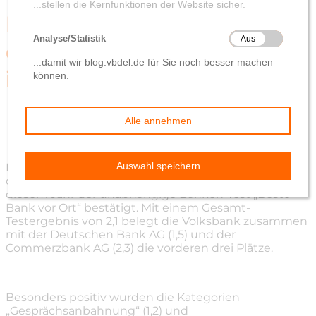
Delmenhorst Schierbrok
eine der besten Banken
in Delmenhorst
von
Katja von Elbwart
24. Juni 2017
Die Volksbank Delmenhorst Schierbrok gehört zu
den besten Banken in Delmenhorst. Dies hat in
diesem Jahr der unabhängige Banken-Test „Beste
Bank vor Ort“ bestätigt. Mit einem Gesamt-
Testergebnis von 2,1 belegt die Volksbank zusammen
mit der Deutschen Bank AG (1,5) und der
Commerzbank AG (2,3) die vorderen drei Plätze.
Besonders positiv wurden die Kategorien
„Gesprächsanbahnung“ (1,2) und