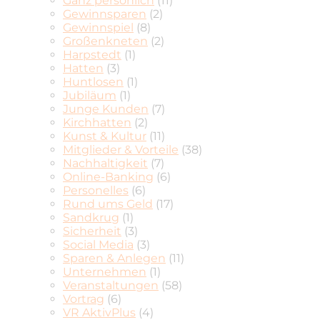
Ganz persönlich
(11)
Gewinnsparen
(2)
Gewinnspiel
(8)
Großenkneten
(2)
Harpstedt
(1)
Hatten
(3)
Huntlosen
(1)
Jubiläum
(1)
Junge Kunden
(7)
Kirchhatten
(2)
Kunst & Kultur
(11)
Mitglieder & Vorteile
(38)
Nachhaltigkeit
(7)
Online-Banking
(6)
Personelles
(6)
Rund ums Geld
(17)
Sandkrug
(1)
Sicherheit
(3)
Social Media
(3)
Sparen & Anlegen
(11)
Unternehmen
(1)
Veranstaltungen
(58)
Vortrag
(6)
VR AktivPlus
(4)