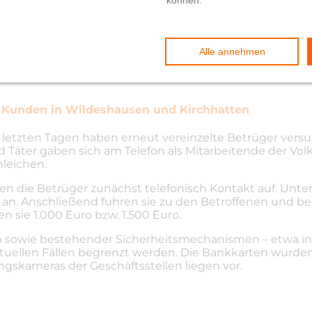
che
re Kunden in Wildeshausen und Kirchhatten
 letzten Tagen haben erneut vereinzelte Betrüger ver
nd Täter gaben sich am Telefon als Mitarbeitende der 
hleichen.
n die Betrüger zunächst telefonisch Kontakt auf. Unt
te an. Anschließend fuhren sie zu den Betroffenen und
 sie 1.000 Euro bzw. 1.500 Euro.
owie bestehender Sicherheitsmechanismen – etwa indiv
tuellen Fällen begrenzt werden. Die Bankkarten wurden g
kameras der Geschäftsstellen liegen vor.