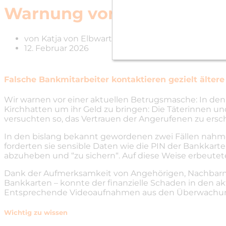
Warnung vor Betrugsmas
von
Katja von Elbwart
12. Februar 2026
Falsche Bankmitarbeiter kontaktieren gezielt älte
Wir warnen vor einer aktuellen Betrugsmasche: In den
Kirchhatten um ihr Geld zu bringen: Die Täterinnen u
versuchten so, das Vertrauen der Angerufenen zu ersc
In den bislang bekannt gewordenen zwei Fällen nahme
forderten sie sensible Daten wie die PIN der Bankkar
abzuheben und “zu sichern“. Auf diese Weise erbeuteten
Dank der Aufmerksamkeit von Angehörigen, Nachbarn s
Bankkarten – konnte der finanzielle Schaden in den ak
Entsprechende Videoaufnahmen aus den Überwachungs
Wichtig zu wissen