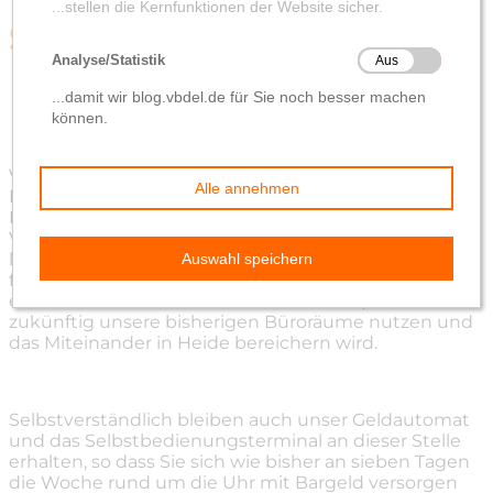
Sie um
von
Katja von Elbwart
7. Mai 2018
Viele unserer Kunden nutzen für Ihre
Finanzgeschäfte unsere Geschäftsstelle in der
Hansastraße 86 bei Kaufland. Die wohnortnahe
Versorgung mit allen Dingen des täglichen Bedarfs
liegt uns auch im Ortteil Heide sehr am Herzen. Wir
freuen uns, dass wir mit dem Pflegedienst „To-Huus“
einen attraktiven Nachbarn bekommen, der
zukünftig unsere bisherigen Büroräume nutzen und
das Miteinander in Heide bereichern wird.
Selbstverständlich bleiben auch unser Geldautomat
und das Selbstbedienungsterminal an dieser Stelle
erhalten, so dass Sie sich wie bisher an sieben Tagen
die Woche rund um die Uhr mit Bargeld versorgen